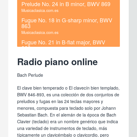
Prelude No. 24 in B minor, BWV 869
Musicaclasica.com.es
Fugue No. 18 in G-sharp minor, BWV
863
Musicaclasica.com.es
Fugue No. 21 in B-flat major, BWV
866
Musicaclasica.com.es
Radio piano online
Prelude No. 4 in C-sharp minor, BWV
849
Bach Perlude
Musicaclasica.com.es
Prelude No. 7 in E-flat major, BWV
El clave bien temperado o El clavecín bien templado,
852
BWV 846-893, es una colección de dos conjuntos de
Musicaclasica.com.es
preludios y fugas en las 24 teclas mayores y
Prelude No. 10 in E minor, BWV 855
menores, compuesta para teclado solo por Johann
Sebastian Bach. En el alemán de la época de Bach
Musicaclasica.com.es
Clavier (teclado) era un nombre genérico que indica
Fugue No. 9 in E major, BWV 854
una variedad de instrumentos de teclado, más
Musicaclasica.com.es
típicamente un clavicémbalo o clavicordio, pero