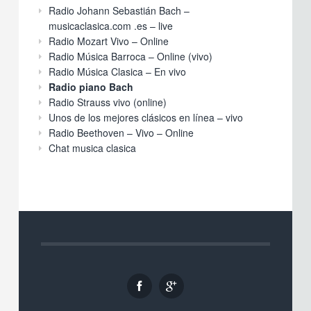
Radio Johann Sebastián Bach –
Fugue No. 11 in F major, BWV 856
musicaclasica.com .es – live
Musicaclasica.com.es
Radio Mozart Vivo – Online
Prelude No. 23 in B major, BWV 868
Radio Música Barroca – Online (vivo)
Musicaclasica.com.es
Radio Música Clasica – En vivo
Fugue No. 19 in A major, BWV 864
Radio piano Bach
Radio Strauss vivo (online)
Musicaclasica.com.es
Unos de los mejores clásicos en línea – vivo
Prelude No. 19 in A major, BWV 864
Radio Beethoven – Vivo – Online
Musicaclasica.com.es
Chat musica clasica
Prelude No. 11 in F major, BWV 856
Musicaclasica.com.es
Fugue No. 13 in F-sharp major, BWV
858
Musicaclasica.com.es
Prelude No. 21 in B-flat major, BWV
866
Musicaclasica.com.es
Prelude No. 12 in F minor, BWV 857