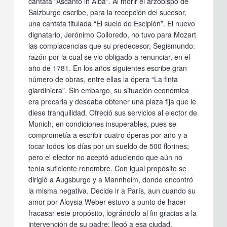
cantata “Ascanto in Alba”. Al morir el arzobispo de
Salzburgo escribe, para la recepción del sucesor,
una cantata titulada “El suelo de Escipión”. El nuevo
dignatario, Jerónimo Colloredo, no tuvo para Mozart
las complacencias que su predecesor, Segismundo:
razón por la cual se vio obligado a renunciar, en el
año de 1781. En los años siguientes escribe gran
número de obras, entre ellas la ópera “La finta
giardiniera”. Sin embargo, su situación económica
era precaria y deseaba obtener una plaza fija que le
diese tranquilidad. Ofreció sus servicios al elector de
Munich, en condiciones insuperables, pues se
comprometía a escribir cuatro óperas por año y a
tocar todos los días por un sueldo de 500 florines;
pero el elector no aceptó aduciendo que aún no
tenía suficiente renombre. Con igual propósito se
dirigió a Augsburgo y a Mannheim, donde encontró
la misma negativa. Decide ir a París, aun cuando su
amor por Aloysia Weber estuvo a punto de hacer
fracasar este propósito, lográndolo al fin gracias a la
intervención de su padre: llegó a esa ciudad,