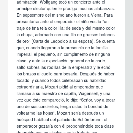
admiración: Wolfgang tocó un concierto ante el
príncipe elector quien le prodigó muchas alabanzas.
En septiembre del mismo año fueron a Viena. Para
presentarse ante el emperador el niño vestía “un
traje de fina tela color lila; de seda y del mismo color
la chupa, adornada con una fila de gruesos botones
de oro” (Carta de Leopoldo a su esposa). Se cuenta
que, cuando llegaron a la presencia de la familia
imperial, el pequeño, sin cumplimento de ninguna
clase, y ante la expectación general de la corte,
saltó sobres las rodillas de la emperatriz y le echó
los brazos al cuello para besarla. Después de haber
tocado, y cuando todos celebraban su habilidad
extraordinaria, Mozart pidió al emperador que
llamase a su maestro de capilla, Wagenseil, y una
vez que éste compareció, le dijo: “Señor, voy a tocar
uno de sus conciertos; tenga usted la bondad de
voltearme las hojas”. Mozart sería después un
huésped habitual del palacio de Schömbrunn: el
emperador gozaría con él proponiéndole toda clase
de problemas musicales y se le trataría con