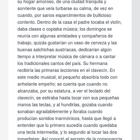
su hogar amoroso, de una ciudad tranquila y
sonriente que veía turbarse su calma, de vez en
cuando, por sanos esparcimientos de bullicioso
contento. Dentro de la casa el padre tocaba el violín,
daba clases o copiaba música; los domingos se
reunía con algunas amistades y compañeros de
trabajo, quizás gustarían un vaso de cerveza y las
buenas salchichas austríacas, dedicarían algún
tiempo a interpretar música de cámara o a cantar
los tradicionales cantos del país. Su hermana
recibiría las primeras lecciones en el clavecín. En
este medio musical, el pequeño absorbía todo con
anhelante empeño; se cuenta que cuando no
alcanzaba, por su estatura, a ver el teclado del
clavecín, se estiraba hasta tocar con sus pequeñas
manos las teclas, y al hundirlas, gozaba cuando
sonaban agradablemente y lloraba cuando
producían sonidos inarmónicos, hasta que llegó a
entender que lo primero sucedía cuando quedaba
una tecla intermedia, y lo segundo al tocar las dos
inmediatas; Así conoció el secreto de la consonancia