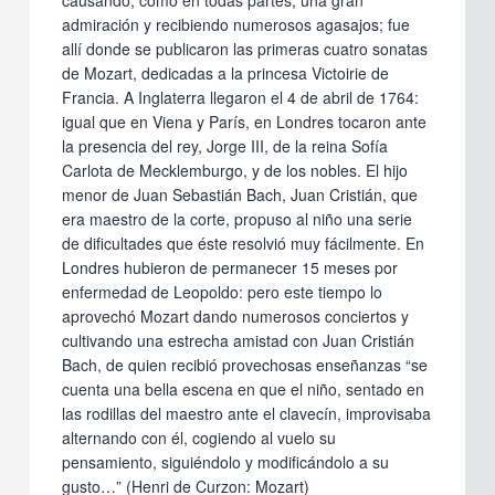
causando, como en todas partes, una gran
admiración y recibiendo numerosos agasajos; fue
allí donde se publicaron las primeras cuatro sonatas
de Mozart, dedicadas a la princesa Victoirie de
Francia. A Inglaterra llegaron el 4 de abril de 1764:
igual que en Viena y París, en Londres tocaron ante
la presencia del rey, Jorge III, de la reina Sofía
Carlota de Mecklemburgo, y de los nobles. El hijo
menor de Juan Sebastián Bach, Juan Cristián, que
era maestro de la corte, propuso al niño una serie
de dificultades que éste resolvió muy fácilmente. En
Londres hubieron de permanecer 15 meses por
enfermedad de Leopoldo: pero este tiempo lo
aprovechó Mozart dando numerosos conciertos y
cultivando una estrecha amistad con Juan Cristián
Bach, de quien recibió provechosas enseñanzas “se
cuenta una bella escena en que el niño, sentado en
las rodillas del maestro ante el clavecín, improvisaba
alternando con él, cogiendo al vuelo su
pensamiento, siguiéndolo y modificándolo a su
gusto…” (Henri de Curzon: Mozart)