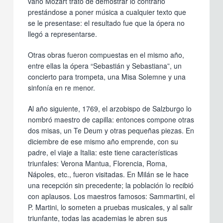
vano Mozart trató de demostrar lo contrario
prestándose a poner música a cualquier texto que
se le presentase: el resultado fue que la ópera no
llegó a representarse.
Otras obras fueron compuestas en el mismo año,
entre ellas la ópera “Sebastián y Sebastiana”, un
concierto para trompeta, una Misa Solemne y una
sinfonía en re menor.
Al año siguiente, 1769, el arzobispo de Salzburgo lo
nombró maestro de capilla: entonces compone otras
dos misas, un Te Deum y otras pequeñas piezas. En
diciembre de ese mismo año emprende, con su
padre, el viaje a Italia: este tiene características
triunfales: Verona Mantua, Florencia, Roma,
Nápoles, etc., fueron visitadas. En Milán se le hace
una recepción sin precedente; la población lo recibió
con aplausos. Los maestros famosos: Sammartini, el
P. Martini, lo someten a pruebas musicales, y al salir
triunfante, todas las academias le abren sus