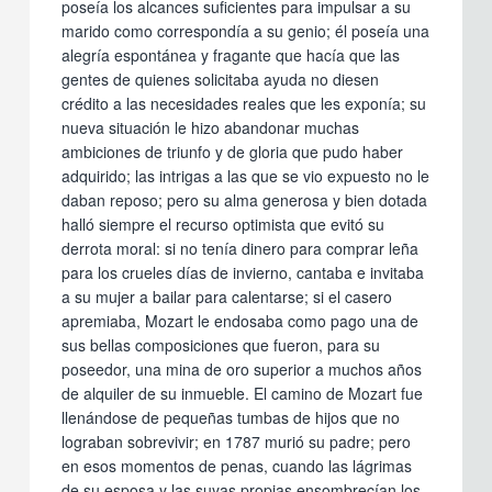
poseía los alcances suficientes para impulsar a su
marido como correspondía a su genio; él poseía una
alegría espontánea y fragante que hacía que las
gentes de quienes solicitaba ayuda no diesen
crédito a las necesidades reales que les exponía; su
nueva situación le hizo abandonar muchas
ambiciones de triunfo y de gloria que pudo haber
adquirido; las intrigas a las que se vio expuesto no le
daban reposo; pero su alma generosa y bien dotada
halló siempre el recurso optimista que evitó su
derrota moral: si no tenía dinero para comprar leña
para los crueles días de invierno, cantaba e invitaba
a su mujer a bailar para calentarse; si el casero
apremiaba, Mozart le endosaba como pago una de
sus bellas composiciones que fueron, para su
poseedor, una mina de oro superior a muchos años
de alquiler de su inmueble. El camino de Mozart fue
llenándose de pequeñas tumbas de hijos que no
lograban sobrevivir; en 1787 murió su padre; pero
en esos momentos de penas, cuando las lágrimas
de su esposa y las suyas propias ensombrecían los